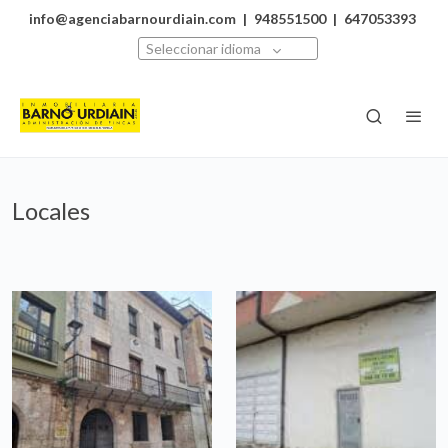
info@agenciabarnourdiain.com
|
948551500
|
647053393
Seleccionar idioma
Locales