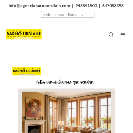
info@agenciabarnourdiain.com
|
948551500
|
647053393
Seleccionar idioma