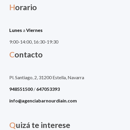
H
orario
Lunes
a
Viernes
9:00-14:00, 16:30-19:30
C
ontacto
Pl. Santiago, 2, 31200 Estella, Navarra
948551500
/
647053393
info@agenciabarnourdiain.com
Q
uizá te interese