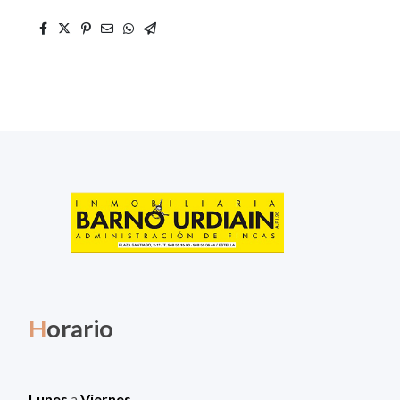
H
orario
Lunes
a
Viernes