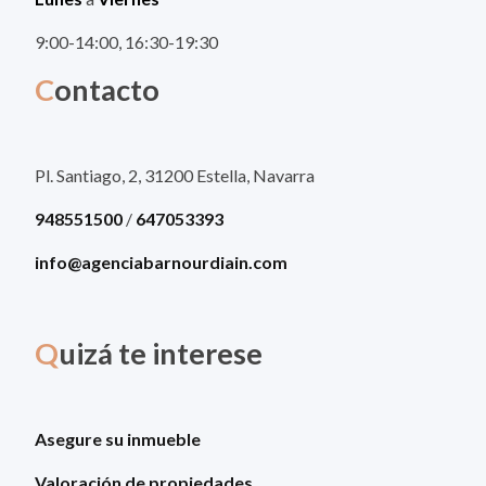
9:00-14:00, 16:30-19:30
C
ontacto
Pl. Santiago, 2, 31200 Estella, Navarra
948551500
/
647053393
info@agenciabarnourdiain.com
Q
uizá te interese
Asegure su inmueble
Valoración de propiedades