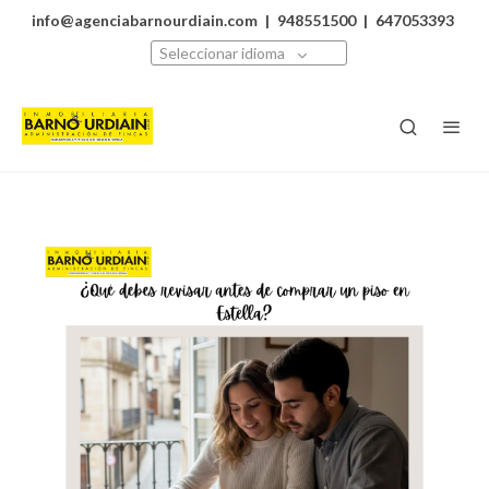
info@agenciabarnourdiain.com
|
948551500
|
647053393
Seleccionar idioma